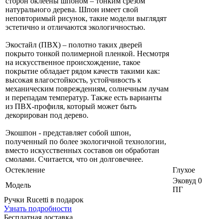
сторон оклеены шпоном – тонким срезом
натурального дерева. Шпон имеет свой
неповторимый рисунок, такие модели выглядят
эстетично и отличаются экологичностью.
Экостайл (ПВХ) – полотно таких дверей
покрыто тонкой полимерной пленкой. Несмотря
на искусственное происхождение, такое
покрытие обладает рядом качеств такими как:
высокая влагостойкость, устойчивость к
механическим повреждениям, солнечным лучам
и перепадам температур. Также есть варианты
из ПВХ-профиля, который может быть
декорирован под дерево.
Экошпон - представляет собой шпон,
полученный по более экологичной технологии,
вместо искусственных составов он обработан
смолами. Считается, что он долговечнее.
Остекление
Глухое
Эковуд 0
Модель
ПГ
Ручки Rucetti в подарок
Узнать подробности
Бесплатная доставка