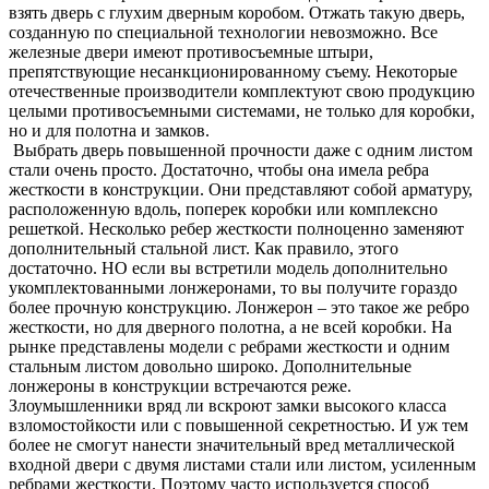
взять дверь с глухим дверным коробом. Отжать такую дверь,
созданную по специальной технологии невозможно. Все
железные двери имеют противосъемные штыри,
препятствующие несанкционированному съему. Некоторые
отечественные производители комплектуют свою продукцию
целыми противосъемными системами, не только для коробки,
но и для полотна и замков.
Выбрать дверь повышенной прочности даже с одним листом
стали очень просто. Достаточно, чтобы она имела ребра
жесткости в конструкции. Они представляют собой арматуру,
расположенную вдоль, поперек коробки или комплексно
решеткой. Несколько ребер жесткости полноценно заменяют
дополнительный стальной лист. Как правило, этого
достаточно. НО если вы встретили модель дополнительно
укомплектованными лонжеронами, то вы получите гораздо
более прочную конструкцию. Лонжерон – это такое же ребро
жесткости, но для дверного полотна, а не всей коробки. На
рынке представлены модели с ребрами жесткости и одним
стальным листом довольно широко. Дополнительные
лонжероны в конструкции встречаются реже.
Злоумышленники вряд ли вскроют замки высокого класса
взломостойкости или с повышенной секретностью. И уж тем
более не смогут нанести значительный вред металлической
входной двери с двумя листами стали или листом, усиленным
ребрами жесткости. Поэтому часто используется способ