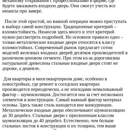
механизму открывания с профессионалами в фирме, где
будете заказывать входную дверь. Они смогут учесть все
нюансы при замере.
После этой простой, но важной операции можно приступать
к выбору самой конструкции. Традиционные критерий –
взломостойкость. Нюансов здесь много и этот критерий
нужно рассмотреть подробней. Но основное правило одно –
только металлические входные двери относятся к классу
взломостойких. Современный рынок предлагает сотни
моделей железных входных дверей десятков производителей в
различном ценовом сегменте. При этом из-за дороговизны
натуральной древесины стальные входные двери стоят не
дороже, а дешевле.
Для квартиры в многоквартирном доме, особенно в
новостройках, где ремонт в соседских квартирах
производится периодически, а не эпизодами немаловажный
фактор – шумоизоляция. Достигается она за счет нескольких
элементов в конструкции. Самый важный фактор материал
основы. Здесь также сталь находится вне конкуренции.
Металлические входные двери обеспечивают шумоизоляцию
до 30 децибел. Стальные двери с присвоенным классом
шумоизоляции до 40 децибел. Естественно, чем больше
стальных листов в конструкции и их толщина, тем выше