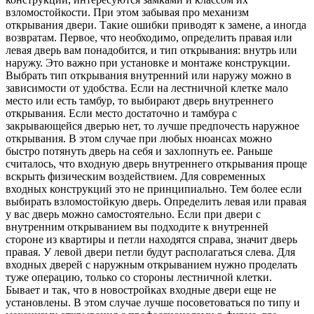
взломостойкости. При этом забывая про механизм
открывания двери. Такие ошибки приводят к замене, а иногда
возвратам. Первое, что необходимо, определить правая или
левая дверь вам понадобится, и тип открывания: внутрь или
наружу. Это важно при установке и монтаже конструкции.
Выбрать тип открывания внутренний или наружу можно в
зависимости от удобства. Если на лестничной клетке мало
место или есть тамбур, то выбирают дверь внутреннего
открывания. Если место достаточно и тамбура с
закрывающейся дверью нет, то лучше предпочесть наружное
открывания. В этом случае при любых нюансах можно
быстро потянуть дверь на себя и захлопнуть ее. Раньше
считалось, что входную дверь внутреннего открывания проще
вскрыть физическим воздействием. Для современных
входных конструкций это не принципиально. Тем более если
выбирать взломостойкую дверь. Определить левая или правая
у вас дверь можно самостоятельно. Если при двери с
внутренним открыванием вы подходите к внутренней
стороне из квартиры и петли находятся справа, значит дверь
правая. У левой двери петли будут располагаться слева. Для
входных дверей с наружным открыванием нужно проделать
туже операцию, только со стороны лестничной клетки.
Бывает и так, что в новостройках входные двери еще не
установлены. В этом случае лучше посоветоваться по типу и