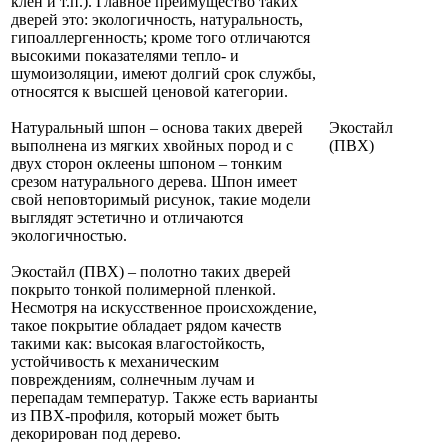
клен и т.п.). Главное преимущество таких
дверей это: экологичность, натуральность,
гипоаллергенность; кроме того отличаются
высокими показателями тепло- и
шумоизоляции, имеют долгий срок службы,
относятся к высшей ценовой категории.
Натуральный шпон – основа таких дверей
Экостайл
выполнена из мягких хвойных пород и с
(ПВХ)
двух сторон оклеены шпоном – тонким
срезом натурального дерева. Шпон имеет
свой неповторимый рисунок, такие модели
выглядят эстетично и отличаются
экологичностью.
Экостайл (ПВХ) – полотно таких дверей
покрыто тонкой полимерной пленкой.
Несмотря на искусственное происхождение,
такое покрытие обладает рядом качеств
такими как: высокая влагостойкость,
устойчивость к механическим
повреждениям, солнечным лучам и
перепадам температур. Также есть варианты
из ПВХ-профиля, который может быть
декорирован под дерево.