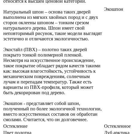
относятся к высшей ценовой категории.
Экошпон
Натуральный шпон – основа таких дверей
выполнена из мягких хвойных пород и с двух
сторон оклеены шпоном – тонким срезом
натурального дерева. Шпон имеет свой
неповторимый рисунок, такие модели выглядят
эстетично и отличаются экологичностью.
Экостайл (ПВХ) – полотно таких дверей
покрыто тонкой полимерной пленкой.
Несмотря на искусственное происхождение,
такое покрытие обладает рядом качеств такими
как: высокая влагостойкость, устойчивость к
механическим повреждениям, солнечным
лучам и перепадам температур. Также есть
варианты из ПВХ-профиля, который может
быть декорирован под дерево.
Экошпон - представляет собой шпон,
полученный по более экологичной технологии,
вместо искусственных составов он обработан
смолами. Считается, что он долговечнее.
Остекление
Остекленное
Цвет полотна
Дуб арктика