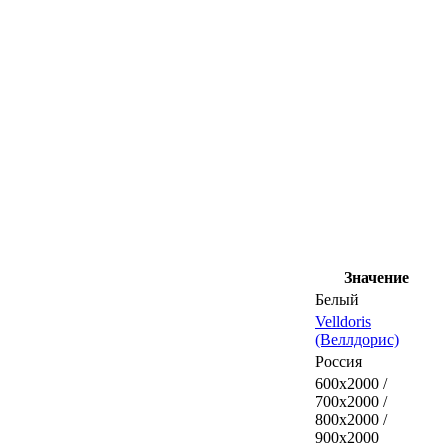
Значение
Белый
Velldoris
(Веллдорис)
Россия
600x2000 /
700x2000 /
800x2000 /
900x2000