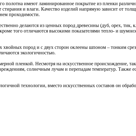
о полотна имеют ламинированное покрытие из пленки различны
 стирания и влаги. Качество изделий напрямую зависит от тол
внем проходимости.
ственно делаются из ценных пород древесины (дуб, орех, тик, кл
ь; кроме того отличаются высокими показателями тепло- и шумои
х хвойных пород и с двух сторон оклеены шпоном – тонким срез
тличаются экологичностью.
ерной пленкой. Несмотря на искусственное происхождение, так
овреждениям, солнечным лучам и перепадам температур. Также 
логичной технологии, вместо искусственных составов он обработ