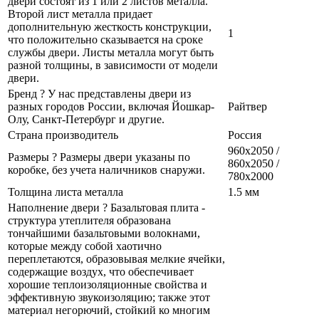
двери состоят из 1 или 2 листов металла.
Второй лист металла придает
дополнительную жесткость конструкции,
1
что положительно сказывается на сроке
службы двери. Листы металла могут быть
разной толщины, в зависимости от модели
двери.
Бренд
?
У нас представлены двери из
разных городов России, включая Йошкар-
Райтвер
Олу, Санкт-Петербург и другие.
Страна производитель
Россия
960x2050 /
Размеры
?
Размеры двери указаны по
860x2050 /
коробке, без учета наличников снаружи.
780x2000
Толщина листа металла
1.5 мм
Наполнение двери
?
Базальтовая плита -
структура утеплителя образована
тончайшими базальтовыми волокнами,
которые между собой хаотично
переплетаются, образовывая мелкие ячейки,
содержащие воздух, что обеспечивает
хорошие теплоизоляционные свойства и
эффективную звукоизоляцию; также этот
материал негорючий, стойкий ко многим