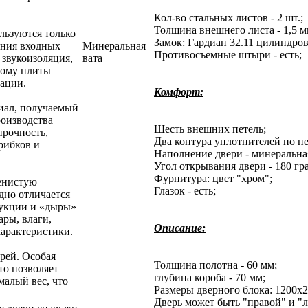
Кол-во стальных листов - 2 шт.;
Толщина внешнего листа - 1,5 м
льзуются только
Замок: Гардиан 32.11 цилиндров
ения входных
Минеральная
Противосъемные штыри - есть;
 звукоизоляция,
вата
тому плиты
ации.
Комфорт:
иал, получаемый
роизводства
Шесть внешних петель;
прочность,
Два контура уплотнителей по пе
рибков и
Наполнение двери - минеральная
Угол открывания двери - 180 гр
Фурнитура: цвет "хром";
пенистую
Глазок - есть;
одно отличается
рукции и «дыры»
ары, влаги,
Описание:
характеристики.
рей. Особая
Толщина полотна - 60 мм;
то позволяет
глубина короба - 70 мм;
малый вес, что
Размеры дверного блока: 1200x2
Дверь может быть "правой" и "л