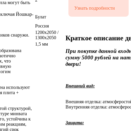
лла могут быть
Узнать подробности
 включая Йошкар-
Булат
Россия
1200x2050 /
ников снаружи.
Краткое описание д
1300x2050
1,5 мм
При покупке данной вход
 образована
аотично
сумму 5000 рублей на н
, что
двери!
ивную
ногим
Внешний вид:
тна используют
я плита +
Внешняя отделка: атмосферосто
Внутренняя отделка: атмосферо
той структурой,
ктуре минвата
го, устойчива к
Защита:
им реакциям,
лгий срок