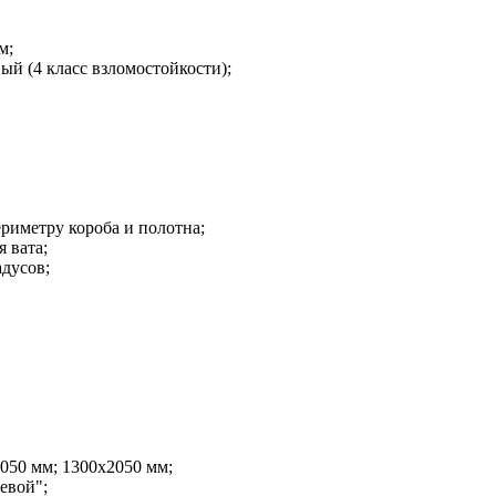
м;
ый (4 класс взломостойкости);
риметру короба и полотна;
 вата;
адусов;
050 мм; 1300x2050 мм;
евой";