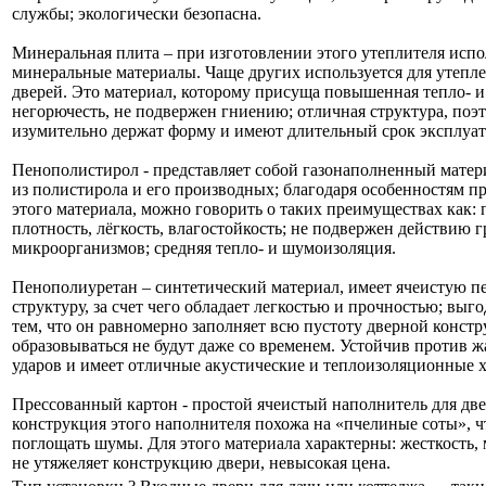
службы; экологически безопасна.
Минеральная плита – при изготовлении этого утеплителя испо
минеральные материалы. Чаще других используется для утепл
дверей. Это материал, которому присуща повышенная тепло- и
негорючесть, не подвержен гниению; отличная структура, поэ
изумительно держат форму и имеют длительный срок эксплуат
Пенополистирол - представляет собой газонаполненный матер
из полистирола и его производных; благодаря особенностям п
этого материала, можно говорить о таких преимуществах как: 
плотность, лёгкость, влагостойкость; не подвержен действию г
микроорганизмов; средняя тепло- и шумоизоляция.
Пенополиуретан – синтетический материал, имеет ячеистую 
структуру, за счет чего обладает легкостью и прочностью; выг
тем, что он равномерно заполняет всю пустоту дверной конст
образовываться не будут даже со временем. Устойчив против ж
ударов и имеет отличные акустические и теплоизоляционные 
Прессованный картон - простой ячеистый наполнитель для две
конструкция этого наполнителя похожа на «пчелиные соты», ч
поглощать шумы. Для этого материала характерны: жесткость, 
не утяжеляет конструкцию двери, невысокая цена.