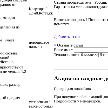
е двери снаружи
Страна производитель - Россия;
оранию от
Гарантия: на металлоконструкции 
Квартира /
Дом&Коттедж
, которая
Возникли вопросы? Позвоните п
помогут!
деланная из
Добавить отзыв
в, имеет
порошковое
×
Оставить отзыв
напыление
Ваше имя *
о состава,
Теплоизоляция
Взло
ающий
действию.
 присутствуют
л не меньше 1.2
Акции на входные д
кало, размер
Скидка для новосёлов
При покупке любой входной дв
орый придает
Подробности у менеджеров.
утеплённая /
взломостойкая