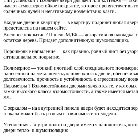
Тип установки
?
Входные двери для дачи или коттеджа — таки
имеют атмосферостойкое покрытие, которое препятствует выг
солнечных лучей и негативному воздействию влаги.
Входные двери в квартиру — в квартиру подойдет любая дверь
представлена на нашем сайте.
Внешнее покрытие
?
Панель МДФ — декоративная накладка, с
остатков дерева. Придает дополнительную шумоизоляцию.
Порошковые напыление — как правило, ровный лист без узоро
антивандальное покрытие.
Полимерное — тонкий плотный слой специального полимерног
нанесенный на металлическую поверхность двери; обеспечив
долговечность, прочность и устойчивость к агрессивному воз
Параметры
?
Взломостойкими дверьми являются те, у которых
замки высокого класса взломостойкости, а также имеется метал
мм.
С зеркалом – на внутренней панели двери будет находиться зер
зеркала может быть разным в зависимости от модели.
Утепленная - внутри полотна двери имеется наполнитель, кот
двери тепло- и шумоизоляцию.