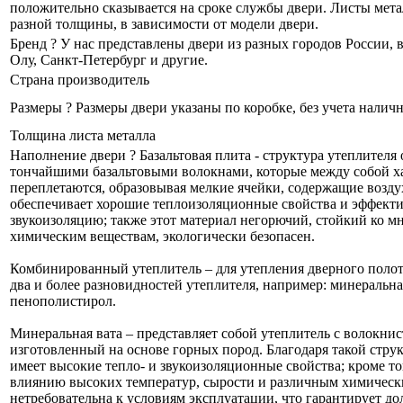
положительно сказывается на сроке службы двери. Листы мета
разной толщины, в зависимости от модели двери.
Бренд
?
У нас представлены двери из разных городов России,
Олу, Санкт-Петербург и другие.
Страна производитель
Размеры
?
Размеры двери указаны по коробке, без учета налич
Толщина листа металла
Наполнение двери
?
Базальтовая плита - структура утеплителя
тончайшими базальтовыми волокнами, которые между собой х
переплетаются, образовывая мелкие ячейки, содержащие воздух
обеспечивает хорошие теплоизоляционные свойства и эффект
звукоизоляцию; также этот материал негорючий, стойкий ко м
химическим веществам, экологически безопасен.
Комбинированный утеплитель – для утепления дверного поло
два и более разновидностей утеплителя, например: минеральна
пенополистирол.
Минеральная вата – представляет собой утеплитель с волокнис
изготовленный на основе горных пород. Благодаря такой стру
имеет высокие тепло- и звукоизоляционные свойства; кроме то
влиянию высоких температур, сырости и различным химическ
нетребовательна к условиям эксплуатации, что гарантирует до