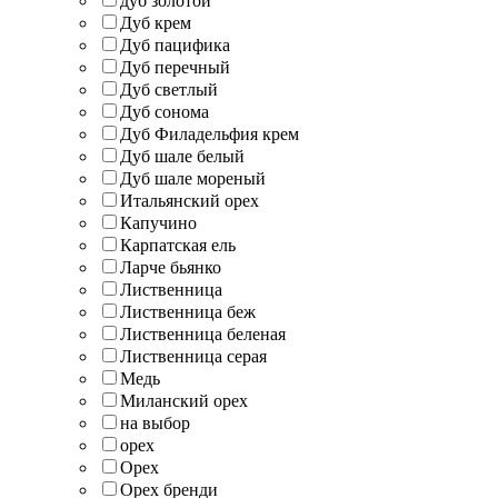
дуб золотой
Дуб крем
Дуб пацифика
Дуб перечный
Дуб светлый
Дуб сонома
Дуб Филадельфия крем
Дуб шале белый
Дуб шале мореный
Итальянский орех
Капучино
Карпатская ель
Ларче бьянко
Лиственница
Лиственница беж
Лиственница беленая
Лиственница серая
Медь
Миланский орех
на выбор
орех
Орех
Орех бренди