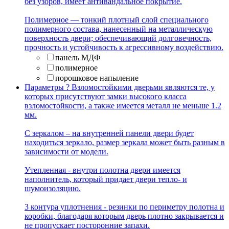
без узоров, имеет антивандальное покрытие.
Полимерное — тонкий плотный слой специального
полимерного состава, нанесенный на металлическую
поверхность двери; обеспечивающий долговечность,
прочность и устойчивость к агрессивному воздействию.
панель МДФ
полимерное
порошковое напыление
Параметры
?
Взломостойкими дверьми являются те, у
которых присутствуют замки высокого класса
взломостойкости, а также имеется металл не меньше 1.2
мм.
С зеркалом – на внутренней панели двери будет
находиться зеркало, размер зеркала может быть разным в
зависимости от модели.
Утепленная - внутри полотна двери имеется
наполнитель, который придает двери тепло- и
шумоизоляцию.
3 контура уплотнения - резинки по периметру полотна и
коробки, благодаря которым дверь плотно закрывается и
не пропускает посторонние запахи.