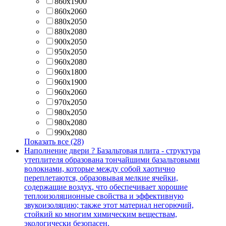
860х1900
860х2060
880x2050
880x2080
900x2050
950x2050
960x2080
960х1800
960х1900
960х2060
970х2050
980x2050
980x2080
990x2080
Показать все (28)
Наполнение двери
?
Базальтовая плита - структура
утеплителя образована тончайшими базальтовыми
волокнами, которые между собой хаотично
переплетаются, образовывая мелкие ячейки,
содержащие воздух, что обеспечивает хорошие
теплоизоляционные свойства и эффективную
звукоизоляцию; также этот материал негорючий,
стойкий ко многим химическим веществам,
экологически безопасен.