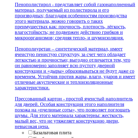
Пенополистирол - представляет собой газонаполненный
материал, получаемый из полистирола и его
производных; благодаря особенностям производства
этого материала, можно говорить о таких
преимуществах как: прочность, плотность, лёгкость,
влагостойкость; не подвержен действию грибков и
микроорганизмов; средняя тепло- и шумоизоляция.
Пенополиуретан – синтетический материал, имеет
ячеистую пенистую структуру, за счет чего обладает
легкостью и прочностью; выгодно отличается тем, что
он равномерно заполняет всю пустоту дверной
конструкции и «дыры» образовываться не будут даже со
временем. Устойчив против жары, влаги, ударов и имеет
отличные акустические и теплоизоляционные
характеристики.
Прессованный картон - простой ячеистый наполнитель
для дверей. Особая конструкция этого наполнителя
похожа на «пчелиные соты», что позволяет поглощать
шумы. Для этого материала характерны: жесткость,
малый вес, что не утяжеляет конструкцию двери,
невысокая цена.
Базальтовая плита