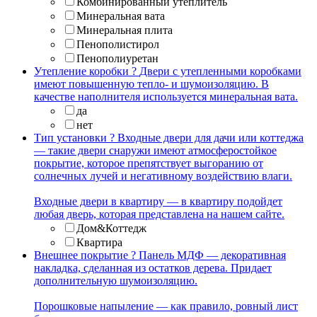
Комбинированный утеплитель
Минеральная вата
Минеральная плита
Пенополистирол
Пенополиуретан
Утепление коробки
?
Двери с утепленными коробками
имеют повышенную тепло- и шумоизоляцию. В
качестве наполнителя используется минеральная вата.
да
нет
Тип установки
?
Входные двери для дачи или коттеджа
— такие двери снаружи имеют атмосферостойкое
покрытие, которое препятствует выгоранию от
солнечных лучей и негативному воздействию влаги.
Входные двери в квартиру — в квартиру подойдет
любая дверь, которая представлена на нашем сайте.
Дом&Коттедж
Квартира
Внешнее покрытие
?
Панель МДФ — декоративная
накладка, сделанная из остатков дерева. Придает
дополнительную шумоизоляцию.
Порошковые напыление — как правило, ровный лист