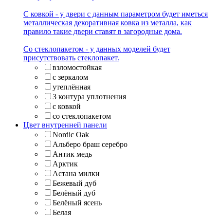
С ковкой - у двери с данным параметром будет иметься
металлическая декоративная ковка из металла, как
правило такие двери ставят в загородные дома.
Со стеклопакетом - у данных моделей будет
присутствовать стеклопакет.
взломостойкая
с зеркалом
утеплённая
3 контура уплотнения
с ковкой
со стеклопакетом
Цвет внутренней панели
Nordic Oak
Альберо браш серебро
Антик медь
Арктик
Астана милки
Бежевый дуб
Белёный дуб
Белёный ясень
Белая