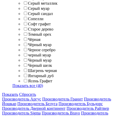
Серый металлик
Серый муар
Серый сандал
Сопелли
Софт графит
Старое дерево
Темный орех
Чёрная
Чёрный муар
Черное серебро
черный муар
Черный муар
Черный шелк
Шагрень черная
Янтарный дуб
Ясень Графит
Показать все (40)
Показать
Сбросить
Производитель Аргус
Производитель Гранит
Производитель
Йошкар
Производитель Белуга
Производитель Бульдорс
Производитель Дверной континент
Производитель Райтвер
Производитель Sigma
Производитель Bravo
Производитель