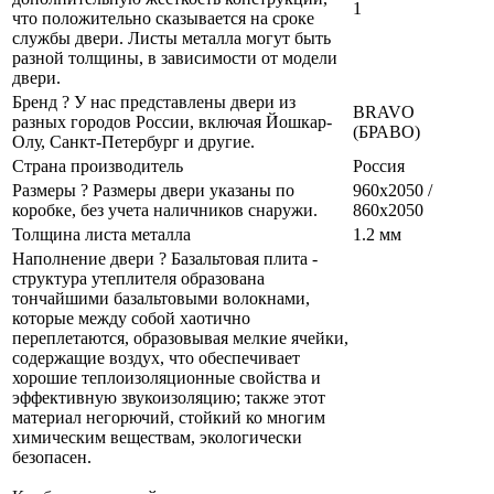
1
что положительно сказывается на сроке
службы двери. Листы металла могут быть
разной толщины, в зависимости от модели
двери.
Бренд
?
У нас представлены двери из
BRAVO
разных городов России, включая Йошкар-
(БРАВО)
Олу, Санкт-Петербург и другие.
Страна производитель
Россия
Размеры
?
Размеры двери указаны по
960x2050 /
коробке, без учета наличников снаружи.
860x2050
Толщина листа металла
1.2 мм
Наполнение двери
?
Базальтовая плита -
структура утеплителя образована
тончайшими базальтовыми волокнами,
которые между собой хаотично
переплетаются, образовывая мелкие ячейки,
содержащие воздух, что обеспечивает
хорошие теплоизоляционные свойства и
эффективную звукоизоляцию; также этот
материал негорючий, стойкий ко многим
химическим веществам, экологически
безопасен.